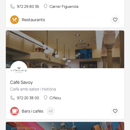
972 29 80 36
Carrer Figuerola
Restaurants
Cafè Savoy
Cafè amb sabor i història
972 20 38 00
C/Nou
Bars i cafès
+1