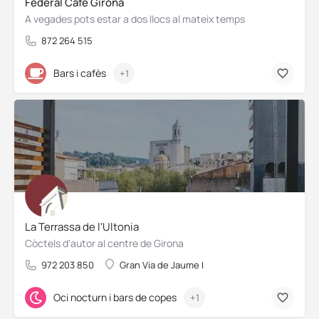
Federal Café Girona
A vegades pots estar a dos llocs al mateix temps
872 264 515
Bars i cafès
+1
La Terrassa de l'Ultonia
Còctels d'autor al centre de Girona
972 203 850
Gran Via de Jaume I
Oci nocturn i bars de copes
+1