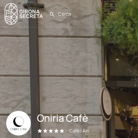
Oniria Cafè
Cafè i Art