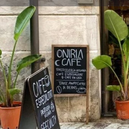
Descripció
Oniria Cafè és un bar especialitzat en cafès. Un espai
on el cafè fa de pont entre les persones.
Un lloc tranquil al Carrer Nord de Girona on disfrutar
esmorzar.
Categories