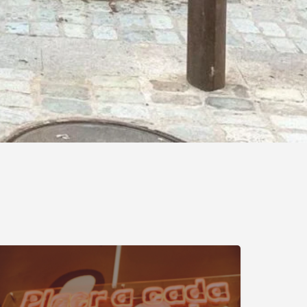
èdit
Per emportar