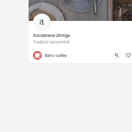
Xocolateria L'Antiga
Tradició i proximitat
972 21 66 81
Bars i cafès