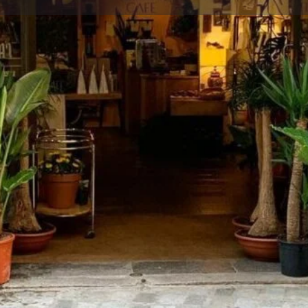
Perfil
Opinions
2
Què n'opines?
Tancat
 que combina l'art i el cafè, i
Galeria d'imatges
 d'un bon cafè i un bon