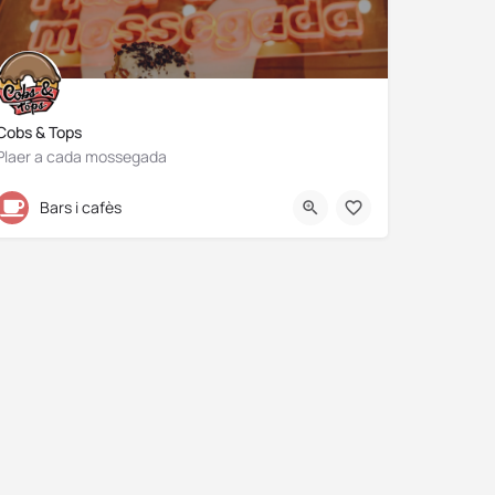
Cobs & Tops
Plaer a cada mossegada
632 970 162
Bars i cafès