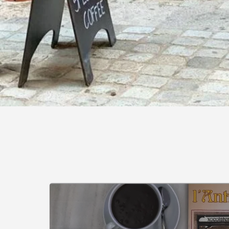
Bars i cafès
Xarxes socials
Instagram