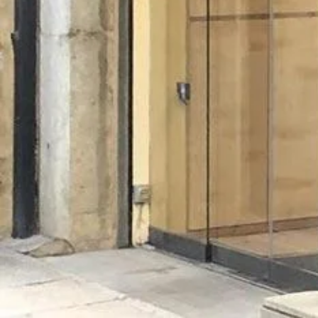
___
Durant aquests dies de confinament, Alimara Espa
de 9.00h a 14.00h.
També fan encàrrecs per WhatsApp: 665 755 414.
___
Font imatges:
Alimara
Xarxes socials
Facebook
Instagram