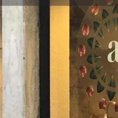
Perfil
Opinions
0
Què n'opines?
Trucar
Closes in 25 minutes
lògics, de proximitat i sobre
Galeria d'imatges
iodiversitat i que procedeixen
com també una gran quantitat de
ar) que ens conviden a viure
i natural.
n cabuda diferents tipus de
rgètica –Reiki-, Imans…).