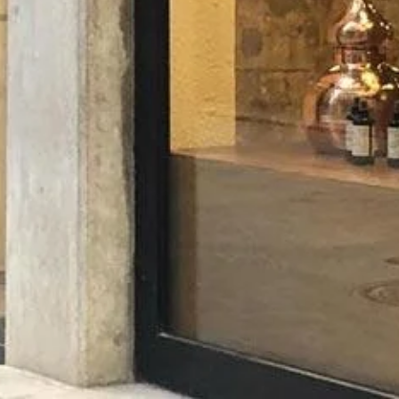
i Salut obrirà cada dia
Categories
Botigues
Tags
Per emportar
X
Opció vegetariana