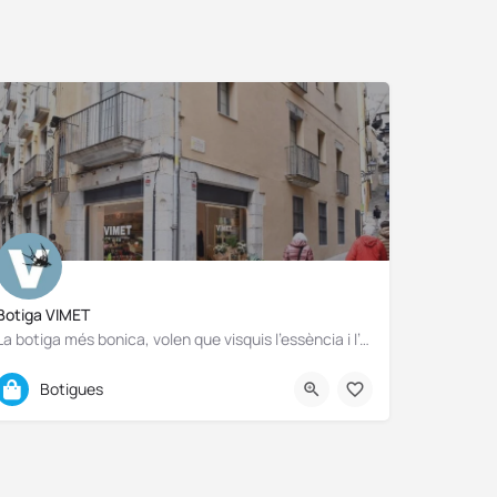
Botiga VIMET
La botiga més bonica, volen que visquis l'essència i l'estil de vida mediterrani
611 629 004
Botigues