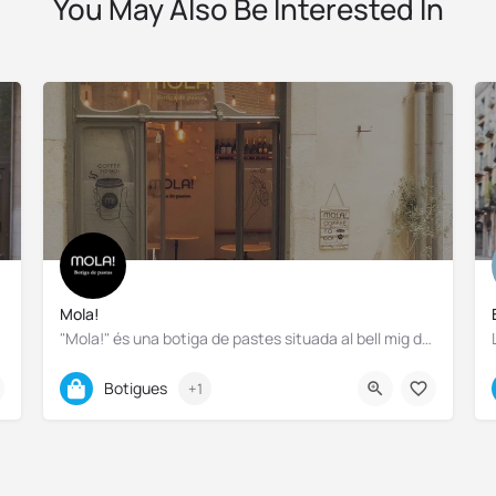
You May Also Be Interested In
Mola!
"Mola!" és una botiga de pastes situada al bell mig del Barri Vell. Destaca, no només per la seva qualitat…
Fixe: 972 97 29 60 / Whatsapp: 722 87 80 73
Botigues
+1