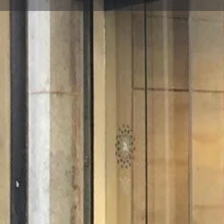
Descripció
L'Alimara és una botiga de
productes naturals
, eco
tot, respectuosos amb el medi ambient.
Hi trobaràs tot tipus d’aliments que aposten per la b
de l’agricultura ecològica i del conreu artesanal, 
productes (alimentaris i d’higiene personal i de la ll
sense residus i a comprar de manera més sostenible 
Alimara també crea espais interdisciplinaris on tene
teràpies naturals (Flors de Bach, Harmonització Ene