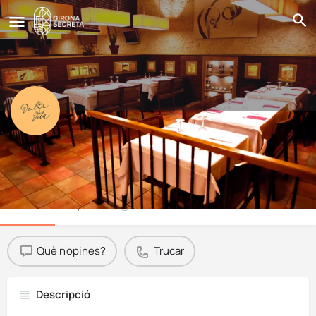
Dolce Vita
Essència italiana
Perfil
Opinions
0
Què n'opines?
Trucar
Descripció