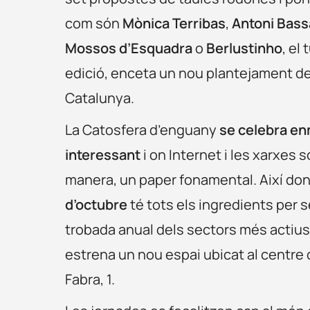
com són
Mònica Terribas
,
Antoni Bass
Mossos d’Esquadra
o
Berlustinho
, el
edició, enceta un nou plantejament de 
Catalunya.
La Catosfera d’enguany
se celebra en
interessant
i on Internet i les xarxes
manera, un paper fonamental. Així don
d’octubre
té tots els ingredients per 
trobada anual dels sectors més actius 
estrena un nou espai ubicat al centre d
Fabra, 1.