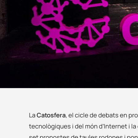
La
Catosfera
, el cicle de debats en p
tecnològiques i del món d’Internet i 
set propostes de taules rodones i po