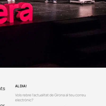
AL DIA!
ats
Vols rebre l’actualitat de Girona al teu correu
b
electrònic?
tor