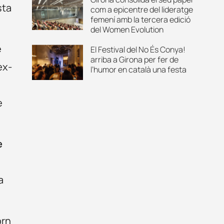
sta
com a epicentre del lideratge
femení amb la tercera edició
del Women Evolution
e
El Festival del No És Conya!
arriba a Girona per fer de
ex-
l’humor en català una festa
e
e
a
orn