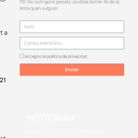
PD: No som gens pesats i podràs borrar-te de la
llista quan vulguis!
t a
Accepto la política de privacitat.
Enviar
 21
INSTAGRAM
Uneix-te a la comunitat més gran de
Girona on descobrir plans i