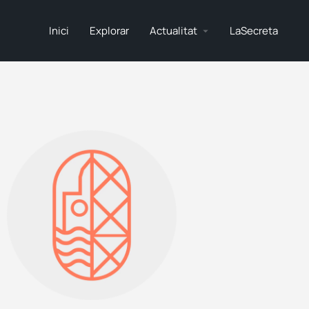
Inici
Explorar
Actualitat
LaSecreta