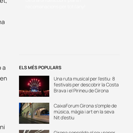
et,
recomanacions per tot l'any!
ha
ó a
ELS MÉS POPULARS
 en
Una ruta musical per l’estiu: 8
festivals per descobrir la Costa
Brava i el Pirineu de Girona
CaixaForum Girona s’omple de
música, màgia i art en la seva
Nit d’estiu
ni
Girona consolida el seu paper