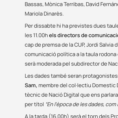
Bassas, Mònica Terribas, David Fernánd
Mariola Dinarès.
Per dissabte hi ha previstes dues taules
les 11.00h
els directors de comunicac
cap de premsa de la CUP, Jordi Salvia d
comunicació política a la taula rodona 
serà moderada pel subdirector de Nació
Les dades també seran protagonistes 
Sam,
membre del col·lectiu Domestic 
tècnic de Nació Digital que ens parlar
per títol
“En l’època de les dades, com
A la tarda (16.00h) serà el torn dels P