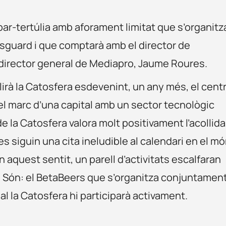
ar-tertúlia amb aforament limitat que s’organitz
Esguard i que comptarà amb el director de
l director general de Mediapro, Jaume Roures.
lirà la Catosfera esdevenint, un any més, el cent
el marc d’una capital amb un sector tecnològic
e la Catosfera valora molt positivament l’acollida
s siguin una cita ineludible al calendari en el m
n aquest sentit, un parell d’activitats escalfaran
s. Són: el BetaBeers que s’organitza conjuntamen
ual la Catosfera hi participarà activament.