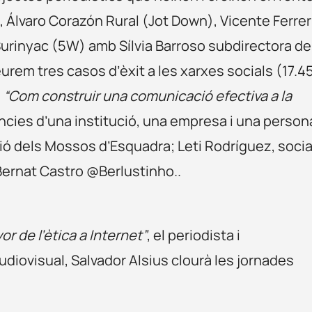
), Álvaro Corazón Rural (Jot Down), Vicente Ferrer
 Surinyac (5W) amb Sílvia Barroso subdirectora de
urem tres casos d’èxit a les xarxes socials (17.4
l
“Com construir una comunicació efectiva a la
cies d’una institució, una empresa i una person
ió dels Mossos d’Esquadra; Leti Rodríguez, socia
Bernat Castro @Berlustinho..
or de l’ètica a Internet”
, el periodista i
udiovisual, Salvador Alsius clourà les jornades