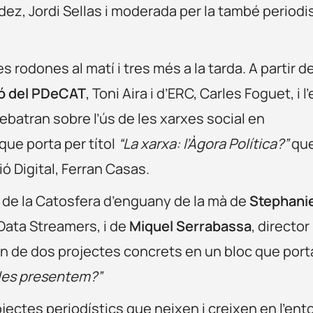
ez, Jordi Sellas i moderada per la també periodi
 rodones al matí i tres més a la tarda. A partir d
ió del PDeCAT
, Toni Aira i d’ERC, Carles Foguet, i l’
ebatran sobre l’ús de les xarxes social en
que porta per títol
“La xarxa: l’Àgora Política?”
qu
 Digital, Ferran Casas.
de la Catosfera d’enguany de la mà de
Stephani
Data Streamers, i de
Miquel Serrabassa
, director
an de dos projectes concrets en un bloc que port
 les presentem?”
rojectes periodístics que neixen i creixen en l’ent