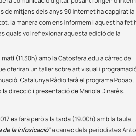
e la comunicació digital, posant l’origen d’Intern
s de mitjans dels anys 90 Internet ha capgirat la
t, la manera com ens informem i aquest ha fet 
 quals vol reflexionar aquesta edició de la
matí (11.30h) amb la Catosfera.edu a càrrec de
oferiran un taller sobre art visual i programaci
nuació, Catalunya Ràdio farà el programa Popap ,
b la direcció i presentació de Mariola Dinarès.
017 es farà però a la tarda (19.00h) amb la taula
 de la infoxicació”
a càrrec dels periodistes Anto