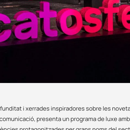
rofunditat i xerrades inspiradores sobre les novet
la comunicació, presenta un programa de luxe am
nències protagonitzades per grans noms del sec