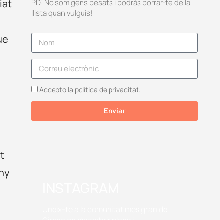
liat
PD: No som gens pesats i podràs borrar-te de la
llista quan vulguis!
a
ue
Accepto la política de privacitat.
Enviar
ot
any
INSTAGRAM
e
Uneix-te a la comunitat més gran de
Girona on descobrir plans i