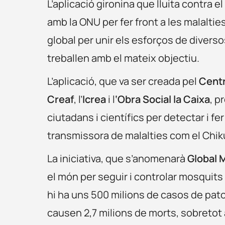
L’aplicació gironina que lluita contra
amb la ONU per fer front a les malaltie
global per unir els esforços de divers
treballen amb el mateix objectiu.
L’aplicació, que va ser creada pel
Centr
Creaf
, l’
Icrea
i l
‘Obra Social la Caixa
, p
ciutadans i científics per detectar i f
transmissora de malalties com el Chik
La iniciativa, que s’anomenarà
Global 
el món per seguir i controlar mosquits
hi ha uns 500 milions de casos de pat
causen 2,7 milions de morts, sobretot a l