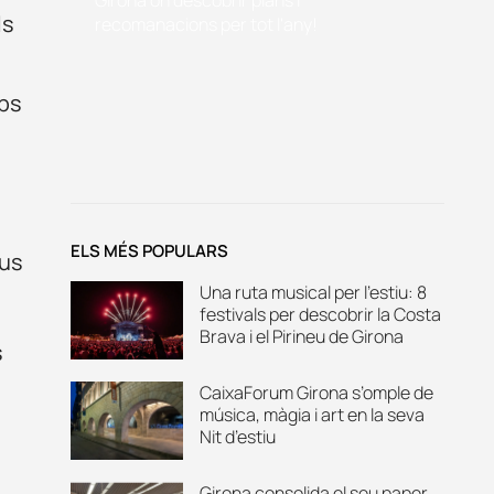
ls
recomanacions per tot l'any!
mps
ELS MÉS POPULARS
eus
Una ruta musical per l’estiu: 8
festivals per descobrir la Costa
Brava i el Pirineu de Girona
s
CaixaForum Girona s’omple de
música, màgia i art en la seva
Nit d’estiu
Girona consolida el seu paper