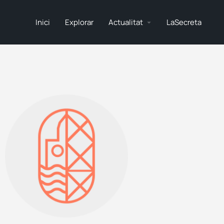
Inici
Explorar
Actualitat
LaSecreta