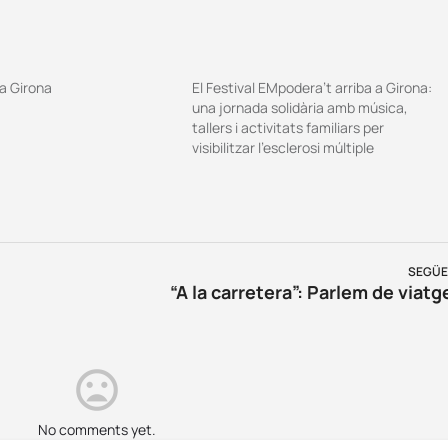
 a Girona
El Festival EMpodera’t arriba a Girona:
una jornada solidària amb música,
tallers i activitats familiars per
visibilitzar l’esclerosi múltiple
SEGÜE
“A la carretera”: Parlem de viatg
No comments yet.