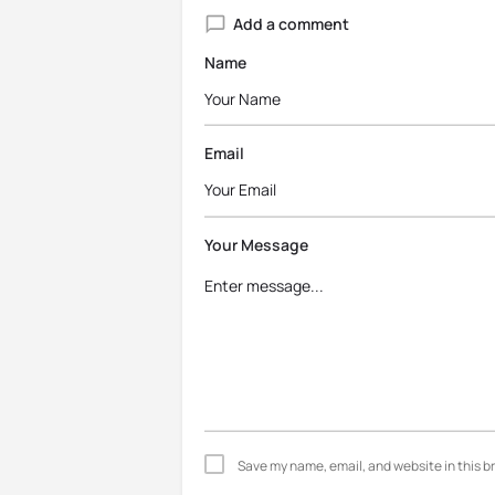
Add a comment
Name
Email
Your Message
Save my name, email, and website in this b