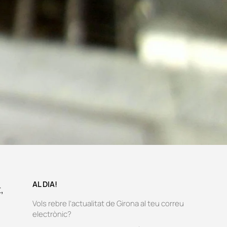
AL DIA!
,
Vols rebre l’actualitat de Girona al teu correu
electrònic?