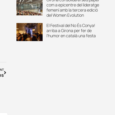
com a epicentre del lideratge
femení amb la tercera edició
del Women Evolution
El Festival del No És Conya!
arriba a Girona per fer de
l’humor en català una festa
NT
es