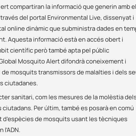
ert compartiran la informació que generin amb e
través del portal Environmental Live, dissenyat i
ortal online dinàmic que subministra dades en te
nt. Aquesta informació està en accés obert i
mbit científic però també apta pel públic
, Global Mosquito Alert difondrà coneixement i
rol de mosquits transmissors de malalties i dels s
ns ciutadanes.
ter sanitari, com les mesures de la molèstia del
ls ciutadans. Per últim, també es posarà en comú
t d’espècies de mosquits usant les tècniques
n l’ADN.