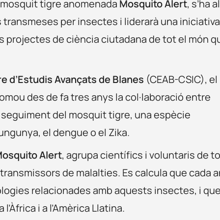
 el mosquit tigre anomenada
Mosquito Alert
, s’ha a
s transmeses per insectes i liderarà una iniciativ
os projectes de ciència ciutadana de tot el món q
e d’Estudis Avançats de Blanes
(CEAB-CSIC), el
romou des de fa tres anys la col·laboració entre
er seguiment del mosquit tigre, una espècie
ungunya, el dengue o el Zika.
Mosquito Alert
, agrupa científics i voluntaris de t
 transmissors de malalties. Es calcula que cada 
ologies relacionades amb aquests insectes, i qu
’Àfrica i a l’Amèrica Llatina.