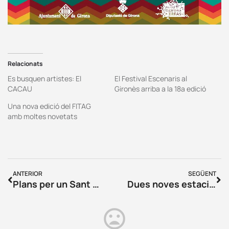
Relacionats
Es busquen artistes: El
El Festival Escenaris al
CACAU
Gironès arriba a la 18a edició
Una nova edició del FITAG
amb moltes novetats
ANTERIOR
SEGÜENT
Plans per un Sant Joan màgic a Girona
Dues noves estacions de tren a Girona. On? Com? Quan?