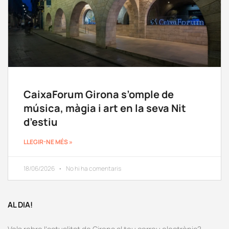
CaixaForum Girona s’omple de
música, màgia i art en la seva Nit
d’estiu
LLEGIR-NE MÉS »
18/06/2026
No hi ha comentaris
AL DIA!