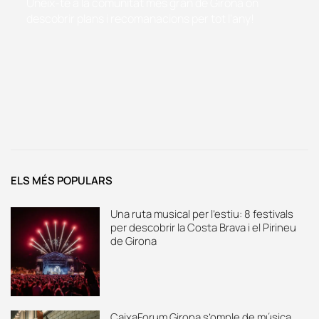
Uneix-te a la comunitat més gran de Girona on
descobrir plans i recomanacions per tot l'any!
ELS MÉS POPULARS
Una ruta musical per l’estiu: 8 festivals
per descobrir la Costa Brava i el Pirineu
de Girona
CaixaForum Girona s’omple de música,