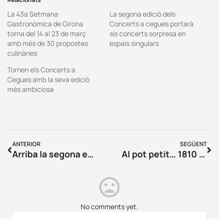
La 43a Setmana
La segona edició dels
Gastronòmica de Girona
Concerts a cegues portarà
torna del 14 al 23 de març
sis concerts sorpresa en
amb més de 30 propostes
espais singulars
culinàries
Tornen els Concerts a
Cegues amb la seva edició
més ambiciosa
ANTERIOR
SEGÜENT
Arriba la segona edició de la Nit del Comerç a Girona
Al pot petit… 1810 Tacos & Tapes
No comments yet.