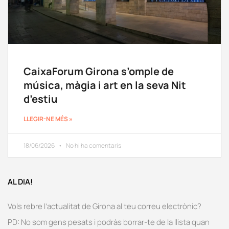
CaixaForum Girona s’omple de
música, màgia i art en la seva Nit
d’estiu
LLEGIR-NE MÉS »
18/06/2026
No hi ha comentaris
AL DIA!
Vols rebre l’actualitat de Girona al teu correu electrònic?
PD: No som gens pesats i podràs borrar-te de la llista quan