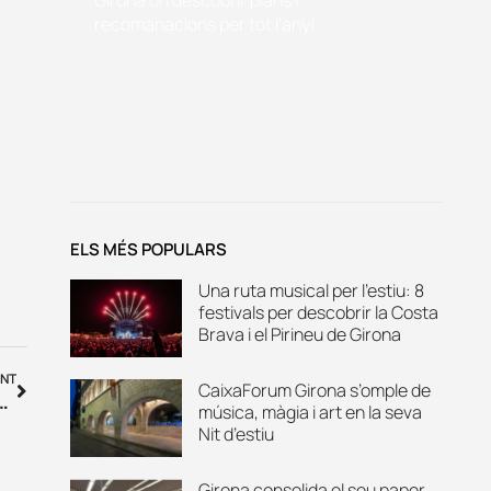
recomanacions per tot l'any!
ELS MÉS POPULARS
Una ruta musical per l’estiu: 8
festivals per descobrir la Costa
Brava i el Pirineu de Girona
NT
CaixaForum Girona s’omple de
ant U35 sushi and drinks de Platja d’Aro
música, màgia i art en la seva
Nit d’estiu
Girona consolida el seu paper