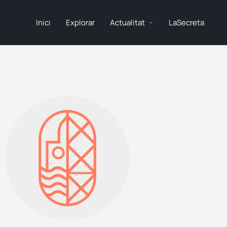
Inici
Explorar
Actualitat
LaSecreta