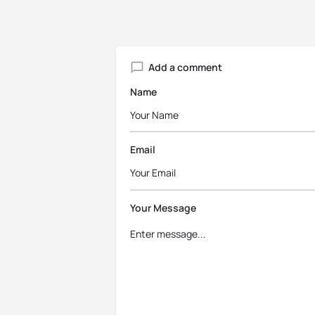
Add a comment
Name
Email
Your Message