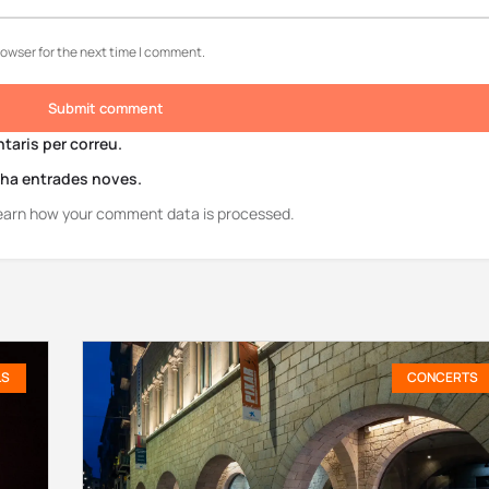
rowser for the next time I comment.
Submit comment
aris per correu.
i ha entrades noves.
earn how your comment data is processed.
LS
CONCERTS