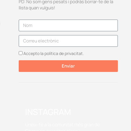
PD: No som gens pesats i podràs borrar-te de la
llista quan vulguis!
i
s
Accepto la política de privacitat.
Enviar
INSTAGRAM
Uneix-te a la comunitat més gran de
Girona on descobrir plans i