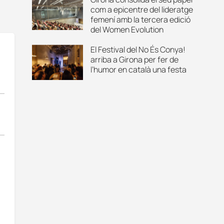
com a epicentre del lideratge
femení amb la tercera edició
del Women Evolution
El Festival del No És Conya!
arriba a Girona per fer de
l’humor en català una festa