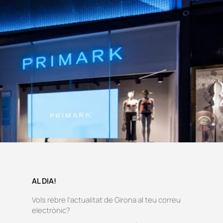
AL DIA!
Vols rebre l’actualitat de Girona al teu correu
electrònic?