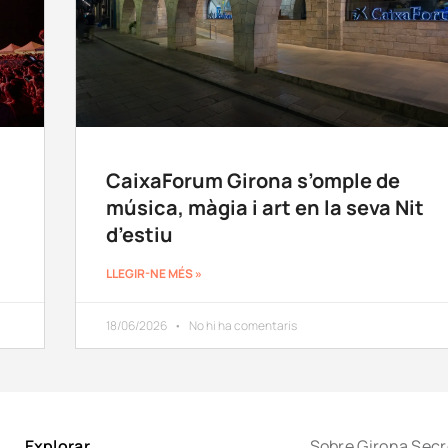
CaixaForum Girona s’omple de
música, màgia i art en la seva Nit
d’estiu
LLEGIR-NE MÉS »
18/06/2026
No hi ha comentaris
Explorar
Sobre Girona Secr