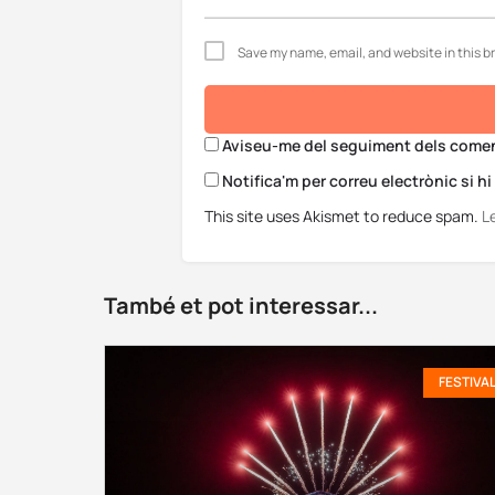
Save my name, email, and website in this b
Aviseu-me del seguiment dels coment
Notifica'm per correu electrònic si h
This site uses Akismet to reduce spam.
L
També et pot interessar...
FESTIVA