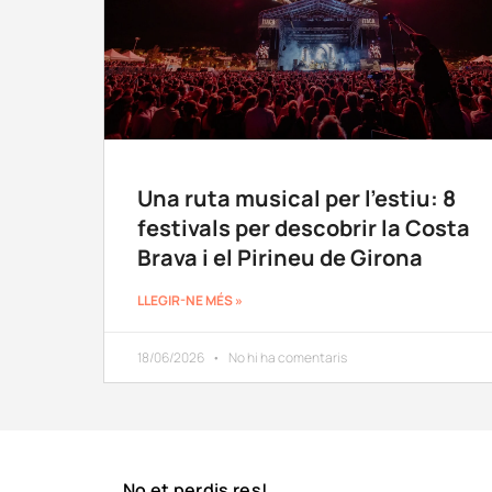
Una ruta musical per l’estiu: 8
festivals per descobrir la Costa
Brava i el Pirineu de Girona
LLEGIR-NE MÉS »
18/06/2026
No hi ha comentaris
No et perdis res!