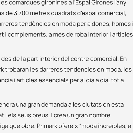
 les comarques gironines a l’Espai Gironès l’any
és de 3.700 metres quadrats d’espai comercial,
darreres tendències en moda per a dones, homes 
t i complements, a més de roba interior i article
es de la part interior del centre comercial. En
rk trobaran les darreres tendències en moda, les
a i articles essencials per al dia a dia, tot a
genera una gran demanda a les ciutats on està
tat i els seus preus. I crea un gran nombre
iga que obre. Primark ofereix “moda increïbles, a