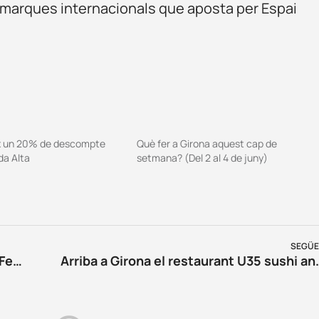
ns marques internacionals que aposta per Espai
x un 20% de descompte
Què fer a Girona aquest cap de
da Alta
setmana? (Del 2 al 4 de juny)
SEGÜE
La música torna a la Costa Brava amb el Festival de Cap Roig
Arriba a Girona el restaur