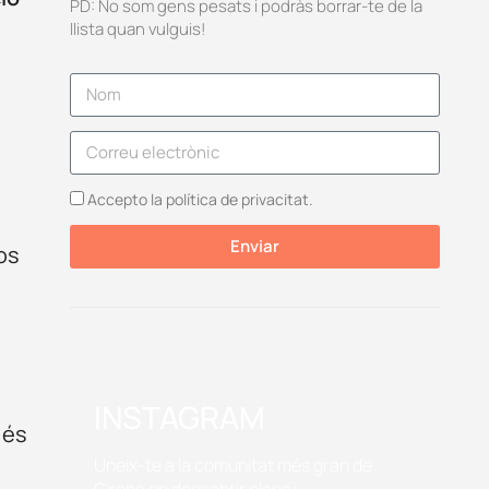
PD: No som gens pesats i podràs borrar-te de la
llista quan vulguis!
Accepto la política de privacitat.
Enviar
os
INSTAGRAM
 és
Uneix-te a la comunitat més gran de
Girona on descobrir plans i