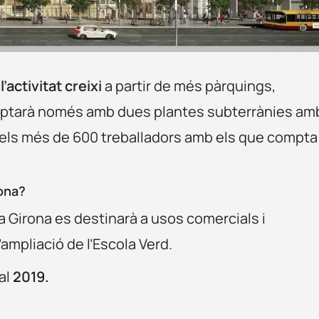
l’activitat creixi
a partir de més pàrquings,
comptarà només amb dues plantes subterrànies am
pels més de 600 treballadors amb els que compta 
rona?
a Girona es destinarà a usos comercials i
l’ampliació de l’Escola Verd.
al
2019.