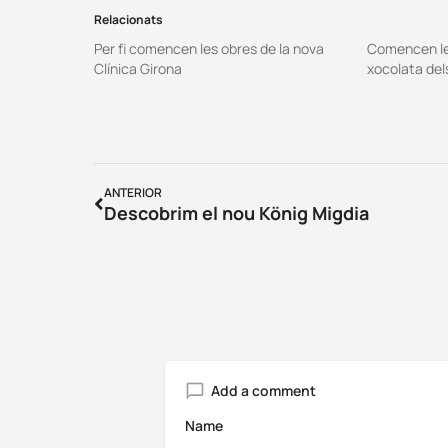
Relacionats
Per fi comencen les obres de la nova
Comencen les
Clínica Girona
xocolata de
ANTERIOR
Descobrim el nou König Migdia
Add a comment
Name