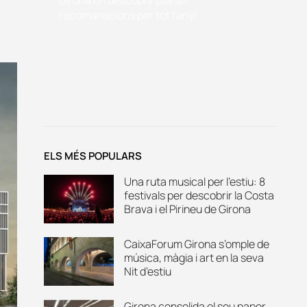
recomanacions per tot l'any!
ELS MÉS POPULARS
Una ruta musical per l’estiu: 8
festivals per descobrir la Costa
Brava i el Pirineu de Girona
CaixaForum Girona s’omple de
música, màgia i art en la seva
Nit d’estiu
Girona consolida el seu paper