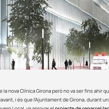
la nova Clínica Girona però no va ser fins ahir q
davant, i és que l’Ajuntament de Girona, durant un
vern Local, va aprovar el
projecte de reparcel·lac