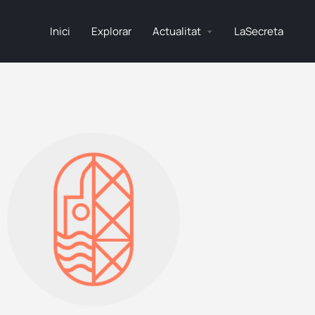
Inici
Explorar
Actualitat
LaSecreta