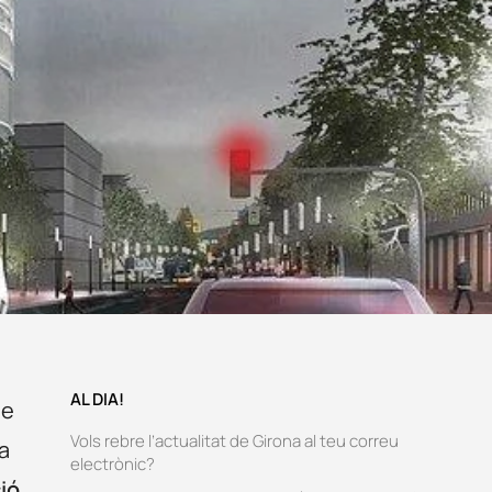
AL DIA!
ue
Vols rebre l’actualitat de Girona al teu correu
a
electrònic?
ió