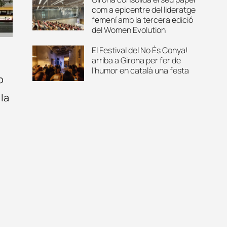
com a epicentre del lideratge
femení amb la tercera edició
del Women Evolution
El Festival del No És Conya!
arriba a Girona per fer de
l’humor en català una festa
b
la