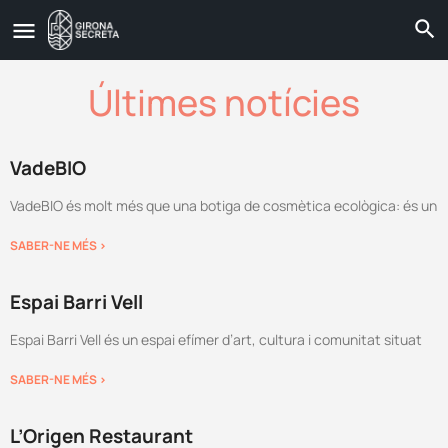
Últimes notícies
VadeBIO
VadeBIO és molt més que una botiga de cosmètica ecològica: és un
SABER-NE MÉS >
Espai Barri Vell
Espai Barri Vell és un espai efímer d’art, cultura i comunitat situat
SABER-NE MÉS >
L’Origen Restaurant