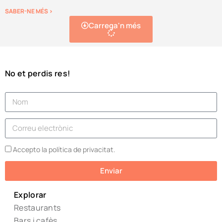
SABER-NE MÉS >
Carrega'n més
No et perdis res!
Accepto la política de privacitat.
Enviar
Explorar
Restaurants
Bars i cafès