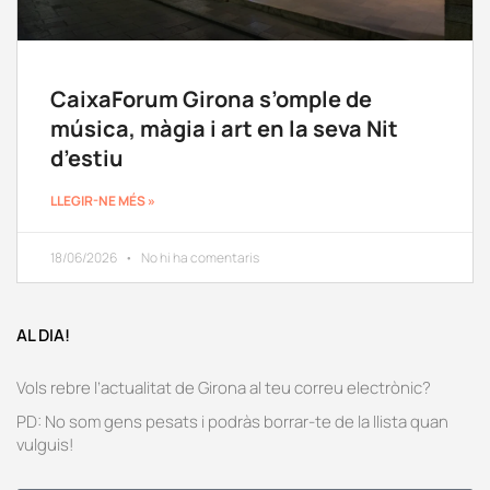
CaixaForum Girona s’omple de
música, màgia i art en la seva Nit
d’estiu
LLEGIR-NE MÉS »
18/06/2026
No hi ha comentaris
AL DIA!
Vols rebre l’actualitat de Girona al teu correu electrònic?
PD: No som gens pesats i podràs borrar-te de la llista quan
vulguis!