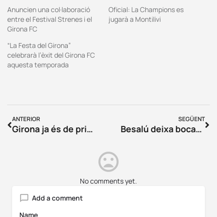
Anuncien una col·laboració
Oficial: La Champions es
entre el Festival Strenes i el
jugarà a Montilivi
Girona FC
“La Festa del Girona”
celebrarà l’èxit del Girona FC
aquesta temporada
ANTERIOR
SEGÜENT
Girona ja és de primera!
Besalú deixa bocabadada una articulista de Los Angeles Times
No comments yet.
Add a comment
Name