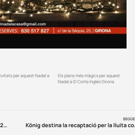
tivitats per aquest Nadal a
Els plans més màgics per aquest
Nadal a El Corte Inglés Girona
SEGÜE
Inscripcions obertes a la Sant Silvestre 2018
König destina 