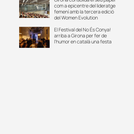
com a epicentre del lideratge
femení amb la tercera edició
del Women Evolution
El Festival del No És Conya!
arriba a Girona per fer de
l’humor en català una festa