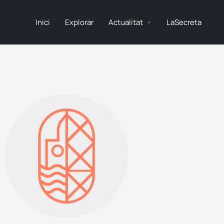
Inici
Explorar
Actualitat
LaSecreta