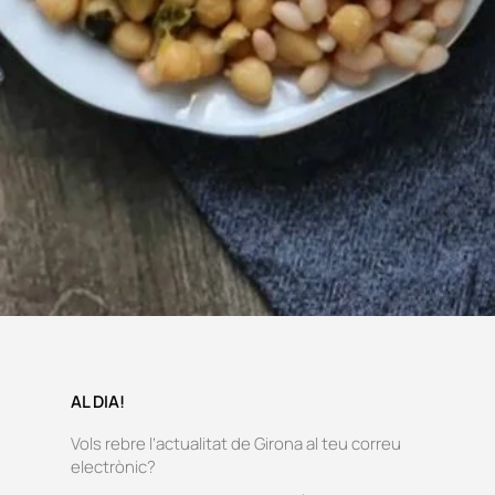
AL DIA!
Vols rebre l’actualitat de Girona al teu correu
electrònic?