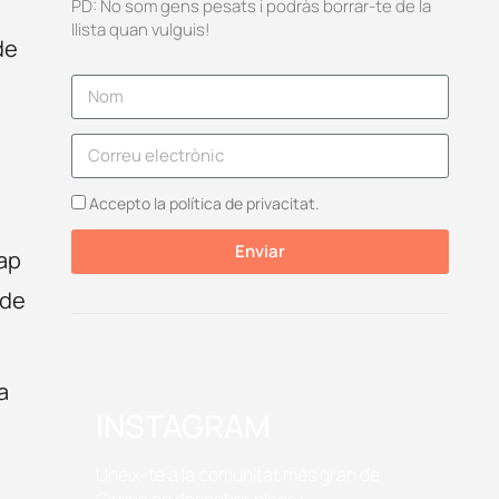
PD: No som gens pesats i podràs borrar-te de la
llista quan vulguis!
de
Accepto la política de privacitat.
Enviar
cap
 de
a
INSTAGRAM
Uneix-te a la comunitat més gran de
Girona on descobrir plans i