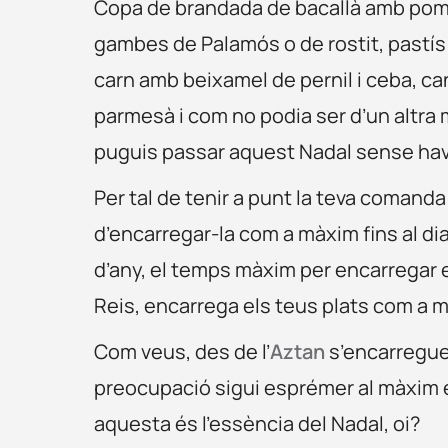
Copa de brandada de bacallà amb poma 
gambes de Palamós o de rostit, pastís
carn amb beixamel de pernil i ceba, ca
parmesà i com no podia ser d’un altra 
puguis passar aquest Nadal sense hav
Per tal de tenir a punt la teva comanda
d’encarregar-la com a màxim fins al dia
d’any, el temps màxim per encarregar el 
Reis, encarrega els teus plats com a mà
Com veus, des de l’
Aztan
s’encarreguen
preocupació sigui esprémer al màxim el t
aquesta és l’essència del Nadal, oi?