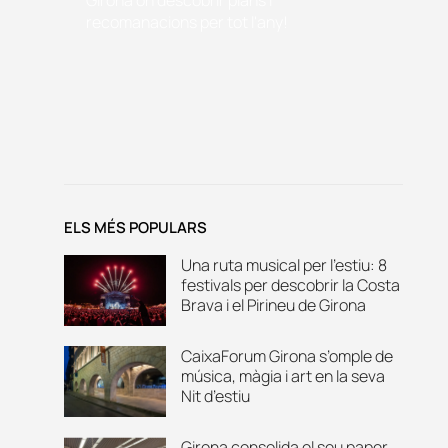
recomanacions per tot l'any!
ELS MÉS POPULARS
Una ruta musical per l’estiu: 8
festivals per descobrir la Costa
Brava i el Pirineu de Girona
CaixaForum Girona s’omple de
música, màgia i art en la seva
Nit d’estiu
Girona consolida el seu paper