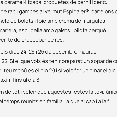
caramel·litzada, croquetes de pernil ibèric,
 de rap i gambes al vermut Espinaler®, canelons 
neló de bolets i foie amb crema de murgules i
manera, escudella amb galets i pilota perquè
er-te de preocupar de res.
 els dies 24, 25 i 26 de desembre, hauràs
 22. Si el que vols és tenir preparat un sopar de 
teu menú és el dia 29 i si vols fer un dinar el dia
xim fins al dia 3!
 de tot i volen que aquestes festes la teva únic
emps reunits en família, ja que al cap i a la fi,