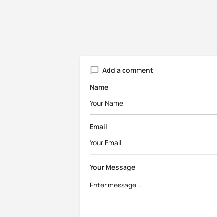
Add a comment
Name
Email
Your Message