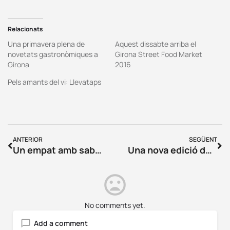
Relacionats
Una primavera plena de
Aquest dissabte arriba el
novetats gastronòmiques a
Girona Street Food Market
Girona
2016
Pels amants del vi: Llevataps
ANTERIOR
SEGÜENT
Un empat amb sabor a victòria
Una nova edició del FITAG amb moltes novetats
No comments yet.
Add a comment