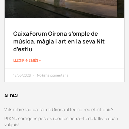
CaixaForum Girona s’omple de
música, màgia i art en la seva Nit
d’estiu
LLEGIR-NE MÉS »
18/06/2026
No hi ha comentaris
AL DIA!
Vols rebre l’actualitat de Girona al teu correu electrònic?
PD: No som gens pesats i podràs borrar-te de la llista quan
vulguis!