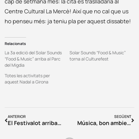
cap de setmana més: la cita es traslladaria al
Centre Cultural La Mercè! Així que no cal que us
ho penseu més: ja teniu pla per aquest dissabte!
Relacionats
La 3a edició del Solar Sounds
Solar Sounds “Food & Music”
“Food & Music” arriba al Parc
torna al Culturefest
del Migdia
Totes les activitats per
aquest Nadal a Girona
ANTERIOR
SEGÜENT
El Festivalot arriba a la quarta edició amb grans novetats per a les famílies
Música, bon ambient i escenaris inmillorables: Tempo 2018