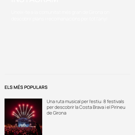
Uneix-te a la comunitat més gran de Girona on
descobrir plans i recomanacions per tot l'any!
ELS MÉS POPULARS
Una ruta musical per l’estiu: 8 festivals
per descobrir la Costa Brava i el Pirineu
de Girona