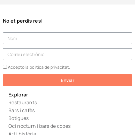
No et perdis res!
Accepto la política de privacitat.
Enviar
Explorar
Restaurants
Bars i cafès
Botigues
Oci nocturn i bars de copes
Art i història