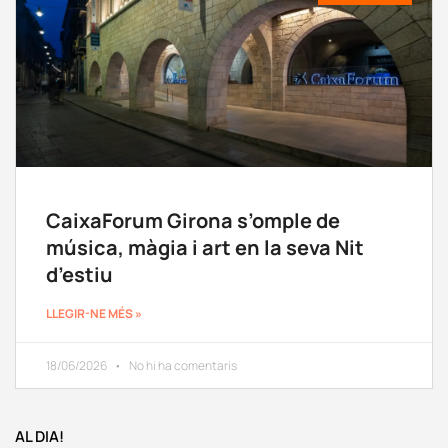
CaixaForum Girona s’omple de
música, màgia i art en la seva Nit
d’estiu
LLEGIR-NE MÉS »
18/06/2026
No hi ha comentaris
AL DIA!