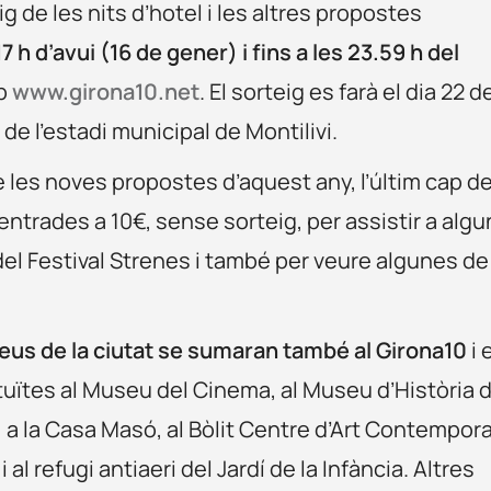
ig de les nits d’hotel i les altres propostes
17 h d’avui (16 de gener) i fins a les 23.59 h del
eb
www.girona10.net
. El sorteig es farà el dia 22 d
l de l’estadi municipal de Montilivi.
de les noves propostes d’aquest any, l’últim cap d
trades a 10€, sense sorteig, per assistir a algu
 del Festival Strenes i també per veure algunes de
us de la ciutat se sumaran també al Girona10
i 
tuïtes al Museu del Cinema, al Museu d’Història 
, a la Casa Masó, al Bòlit Centre d’Art Contempora
i al refugi antiaeri del Jardí de la Infància. Altres