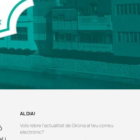
AL DIA!
Vols rebre l’actualitat de Girona al teu correu
ó
electrònic?
l i