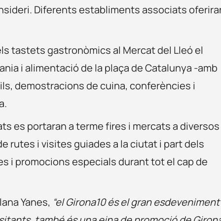
sideri. Diferents establiments associats oferira
ls tastets gastronòmics al Mercat del Lleó el
esania i alimentació de la plaça de Catalunya -amb
ntils, demostracions de cuina, conferències i
a.
ats es portaran a terme fires i mercats a diversos
de rutes i visites guiades a la ciutat i part dels
s i promocions especials durant tot el cap de
Plana Yanes,
“el Girona10 és el gran esdeveniment
 visitants, també és una eina de promoció de Giron