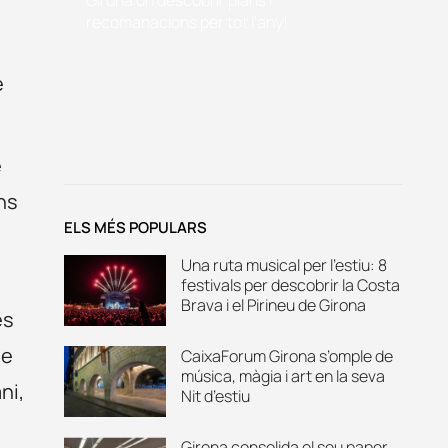
recomanacions per tot l'any!
e
e
ns
ELS MÉS POPULARS
Una ruta musical per l’estiu: 8
festivals per descobrir la Costa
Brava i el Pirineu de Girona
es
de
CaixaForum Girona s’omple de
música, màgia i art en la seva
ni,
Nit d’estiu
Girona consolida el seu paper