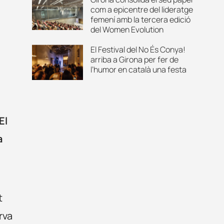
com a epicentre del lideratge
femení amb la tercera edició
del Women Evolution
El Festival del No És Conya!
arriba a Girona per fer de
l’humor en català una festa
El
a
t
rva