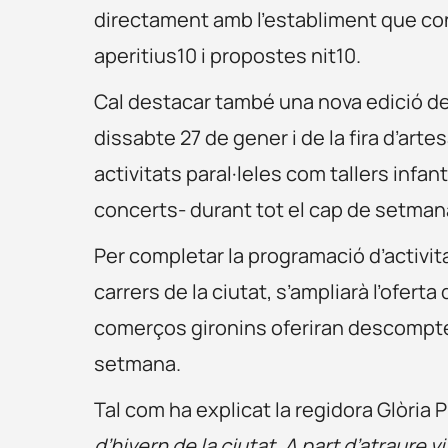
directament amb l’establiment que con
aperitius10 i propostes nit10.
Cal destacar també una nova edició de
dissabte 27 de gener i de la fira d’art
activitats paral·leles com tallers infa
concerts- durant tot el cap de setman
Per completar la programació d’activit
carrers de la ciutat, s’ampliarà l’oferta 
comerços gironins oferiran descompte
setmana.
Tal com ha explicat la regidora Glòria 
d’hivern de la ciutat. A part d’atraure