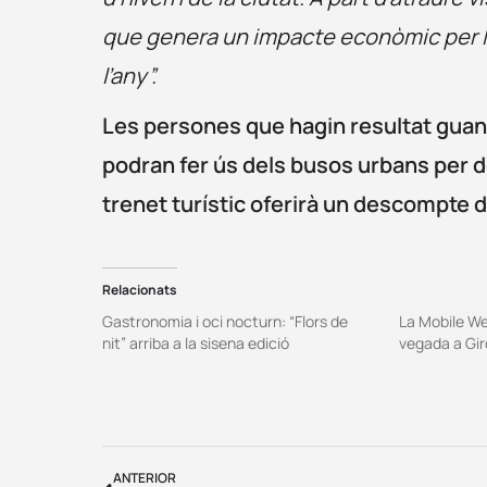
que genera un impacte econòmic per la 
l’any”.
Les persones que hagin resultat guany
podran fer ús dels busos urbans per de
trenet turístic oferirà un descompte de
Relacionats
Gastronomia i oci nocturn: “Flors de
La Mobile We
nit” arriba a la sisena edició
vegada a Gi
ANTERIOR