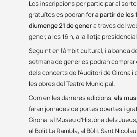
Les inscripcions per participar al sorte
gratuïtes es podran fer
a partir de les 
diumenge 21 de gener
a través del w
gener, a les 16 h, a la llotja presidencia
Seguint en l’àmbit cultural, i a banda 
setmana de gener es podran comprar en
dels concerts de l’Auditori de Girona i
les obres del Teatre Municipal.
Com en les darreres edicions,
els muse
faran jornades de portes obertes i gra
Girona, al Museu d’Història dels Jueus
al Bòlit La Rambla, al Bòlit Sant Nicolau 