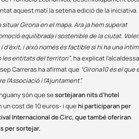
tat aquest matí la setena edició de la iniciativa.
en situar Girona en el mapa. Ara ja hem superat
romoció equilibrada i sostenible de la ciutat. Vole
 d’èxit, i això només és factible si hi ha una ínti
les entitats del territori”
, ha explicat l’alcaldess
osep Carreras ha afirmat que
“Girona10 és el que 
e l’Associació i l’Ajuntament”.
’enguany són que se
sortejaran nits d’hotel
n un cost de 10 euros- i que
hi participaran per
tival Internacional de Circ, que també oferiran
s per sortejar.