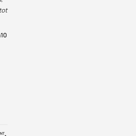
tot
a10
NT