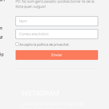
PD: No som gens pesats i podràs borrar-te de la
llista quan vulguis!
m
ma
Accepto la política de privacitat.
a
és
Enviar
INSTAGRAM
Uneix-te a la comunitat més gran de
Girona on descobrir plans i