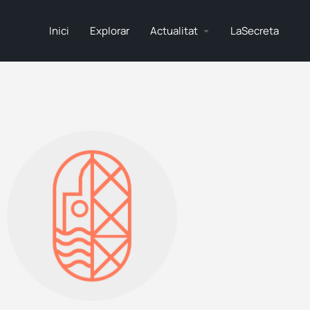
Inici
Explorar
Actualitat
LaSecreta