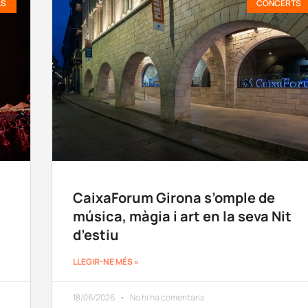
LS
CONCERTS
CaixaForum Girona s’omple de
música, màgia i art en la seva Nit
d’estiu
LLEGIR-NE MÉS »
18/06/2026
No hi ha comentaris