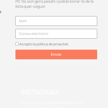
PD: No som gens pesats i podràs borrar-te de la
llista quan vulguis!
s
Accepto la política de privacitat.
Enviar
INSTAGRAM
Uneix-te a la comunitat més gran de
Girona on descobrir plans i