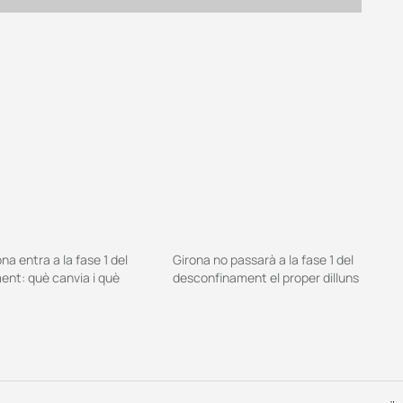
ona entra a la fase 1 del
Girona no passarà a la fase 1 del
nt: què canvia i què
desconfinament el proper dilluns