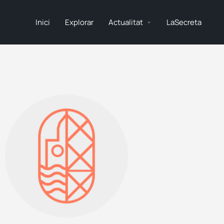
Inici
Explorar
Actualitat
LaSecreta