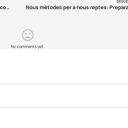
SEGÜE
El dilluns Girona entra a la fase 1 del desconfinament: què canvia i què podem fer?
Nous mètodes per a nous reptes: Prepara
No comments yet.