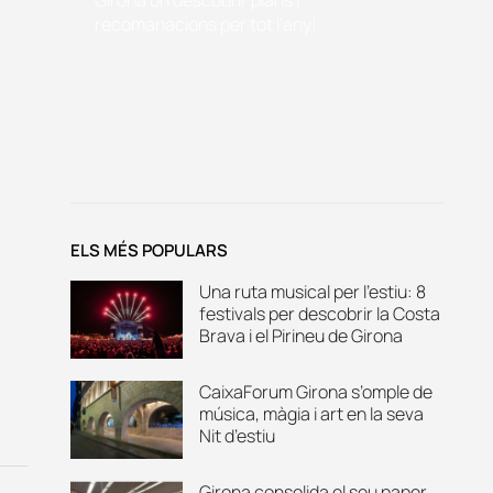
recomanacions per tot l'any!
ELS MÉS POPULARS
Una ruta musical per l’estiu: 8
festivals per descobrir la Costa
Brava i el Pirineu de Girona
CaixaForum Girona s’omple de
música, màgia i art en la seva
Nit d’estiu
Girona consolida el seu paper