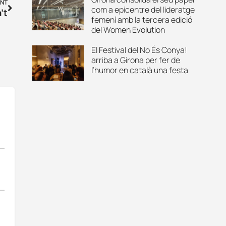
NT
com a epicentre del lideratge
’t
femení amb la tercera edició
del Women Evolution
El Festival del No És Conya!
arriba a Girona per fer de
l’humor en català una festa