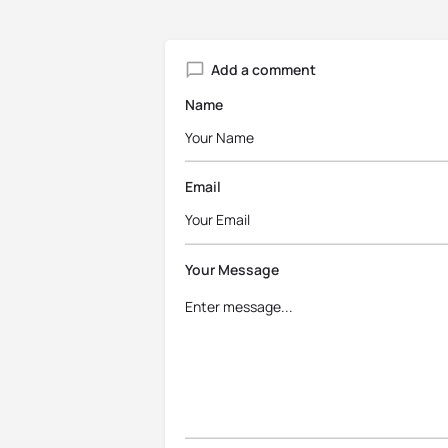
Add a comment
Name
Email
Your Message