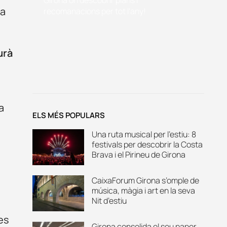
 a
recomanacions per tot l'any!
urà
a
ELS MÉS POPULARS
Una ruta musical per l’estiu: 8
festivals per descobrir la Costa
Brava i el Pirineu de Girona
CaixaForum Girona s’omple de
música, màgia i art en la seva
Nit d’estiu
es
Girona consolida el seu paper