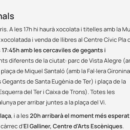
nals
s. A les 17h hi haurà xocolata i titelles amb la M
h xocolatada i venda de llibres al Centre Cívic Pla 
s
17:45h amb les cercaviles de gegants i
ts diferents de la ciutat: parc de Vista Alegre (
 plaça de Miquel Santaló (amb la Fal·lera Gironina
s Gegants de Santa Eugènia de Ter) i plaça de la
querra del Ter i Caixa de Trons). Totes les
lunya per arribar juntes a la plaça del Vi.
laça
, i a les
20h arribarà el moment més esperat
 càrrec d’
El Galliner, Centre d’Arts Escèniques
.