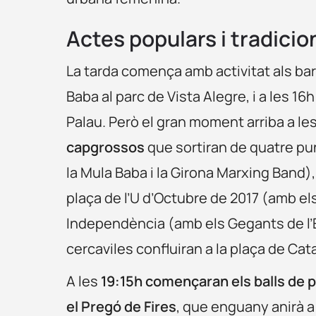
Actes populars i tradicio
La tarda comença amb activitat als barri
Baba al parc de Vista Alegre, i a les 16
Palau. Però el gran moment arriba a le
capgrossos
que sortiran de quatre pun
la Mula Baba i la Girona Marxing Band),
plaça de l’U d’Octubre de 2017 (amb el
Independència (amb els Gegants de l’Es
cercaviles confluiran a la plaça de Cata
A les
19:15h començaran els balls de p
el Pregó de Fires
, que enguany anirà a