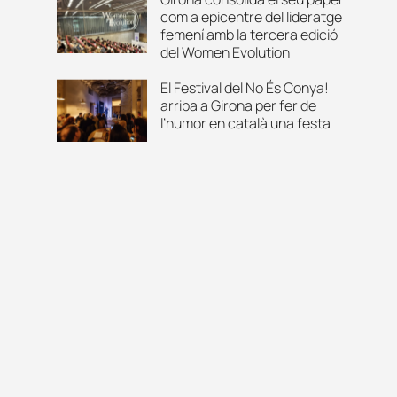
com a epicentre del lideratge
femení amb la tercera edició
del Women Evolution
El Festival del No És Conya!
arriba a Girona per fer de
l’humor en català una festa