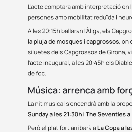
L’acte comptarà amb interpretació en l
persones amb mobilitat reduïda i neur
A les 20:15h ballaran l’Àliga, els Capgr
la pluja de mosques i capgrossos
, on
siluetes dels Capgrossos de Girona, vin
l’acte inaugural, a les 20:45h els Diabl
de foc.
Música: arrenca amb for
La nit musical s’encendrà amb la prop
Sunday a les 21:30h
i
The Seventies a 
Però el plat fort arribarà a
La Copa a le