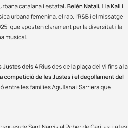
rbana catalana i estatal:
Belén Natalí, Lia Kali i
ica urbana femenina, el rap, l’R&B i el missatge
025, que aposten clarament per la diversitat i la
na musical.
s Justes dels 4 Rius
des de la plaça del Vi fins a la
la competició de les Justes i el degollament del
ió entre les famílies Agullana i Sarriera que
 mosques de Sant Narcís al Rober de Càritas, i a les