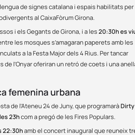
lengua de signes catalana i espais habilitats per
odivergents al CaixaFòrum Girona.
ossos i els Gegants de Girona, i a les
20:30h es vi
 entre les mosques s’amagaran paperets amb les
culats a la Festa Major dels 4 Rius. Per tancar
es de l’Onyar oferiran un retró de coets i una anell
ça femenina urbana
osta de l’Ateneu 24 de Juny, que programarà
Dirty
les 23h
com a pregó de les Fires Populars.
s 22:30h
amb el concert inaugural que reuneix tr