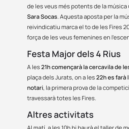
de les veus més potents de la música u
Sara Socas
. Aquesta aposta per la mús
reivindicatiu marca el to de les Fires 2
força de les veus femenines en l’esce
Festa Major dels 4 Rius
A les
21h començarà la cercavila de le
plaça dels Jurats, on a les
22h es farà 
notari
, la primera prova de la competic
travessarà totes les Fires.
Altres activitats
Al matí, a les 10h hi haurà el taller de