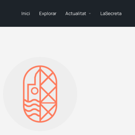
Inici
Explorar
Actualitat
LaSecreta