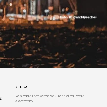
AL DIA!
Vols rebre l’actualitat de Girona al teu correu
ca
electrònic?