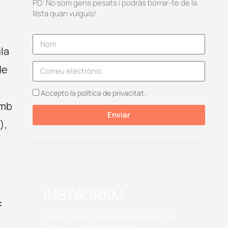
PD: No som gens pesats i podràs borrar-te de la
llista quan vulguis!
ula
de
Accepto la política de privacitat.
amb
Enviar
),
INSTAGRAM
:
Uneix-te a la comunitat més gran de
Girona on descobrir plans i