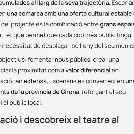
mulades al llarg de la seva trajectòria
, Escenar
 en
una comarca amb una oferta cultural estable 
s del projecte és la combinació entre
grans espai
s
, fet que permet que cada cop més públic tingui
 necessitat de desplaçar-se lluny del seu munici
 objectius: fomentar
nous públics
, crear una
ciar la proximitat com a
valor diferencial
en
mació tan extensa, Escenaris es converteix en
un
ants de la província de Girona
, reforçant el seu
 el públic local.
ció i descobreix el teatre al