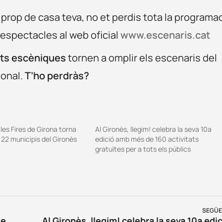
 prop de casa teva, no et perdis tota la programa
 espectacles al web oficial
www.escenaris.cat
arts escèniques
tornen a omplir els escenaris del
onal.
T’ho perdràs?
 les Fires de Girona torna
Al Gironès, llegim! celebra la seva 10a
 22 municipis del Gironès
edició amb més de 160 activitats
gratuïtes per a tots els públics
SEGÜE
Les cinc noves rutes des de l’Aeroport de Girona per aquest estiu