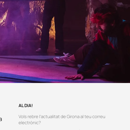
AL DIA!
Vols rebre l’actualitat de Girona al teu correu
a
electrònic?