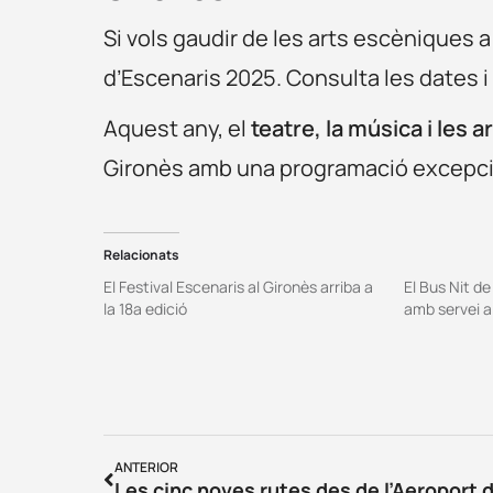
Si vols gaudir de les arts escèniques a
d’Escenaris 2025. Consulta les dates i
Aquest any, el
teatre, la música i les 
Gironès amb una programació excepci
Relacionats
El Festival Escenaris al Gironès arriba a
El Bus Nit de
la 18a edició
amb servei a
ANTERIOR