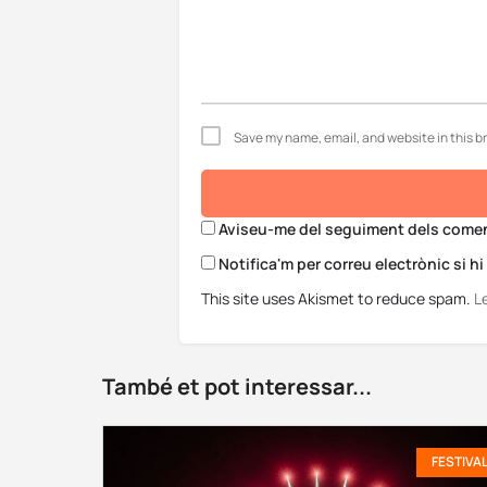
Save my name, email, and website in this b
Aviseu-me del seguiment dels coment
Notifica'm per correu electrònic si h
This site uses Akismet to reduce spam.
L
També et pot interessar...
FESTIVA