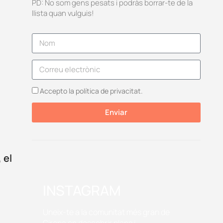
PD: No som gens pesats i podràs borrar-te de la
llista quan vulguis!
Accepto la política de privacitat.
Enviar
 el
INSTAGRAM
Uneix-te a la comunitat més gran de
Girona on descobrir plans i