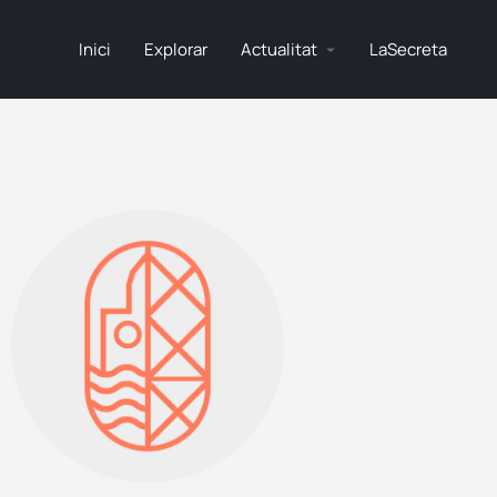
Inici
Explorar
Actualitat
LaSecreta