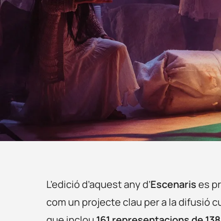
L’edició d’aquest any d’
Escenaris
es pr
com un projecte clau per a la difusió c
que inclou
161 representacions de 13