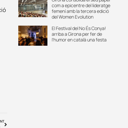
com a epicentre del lideratge
ció
femení amb la tercera edició
del Women Evolution
El Festival del No És Conya!
arriba a Girona per fer de
l’humor en català una festa
NT
Al Gironès, llegim! celebra la seva 10a edició amb més de 160 activitats gratuïtes per a tots els públics