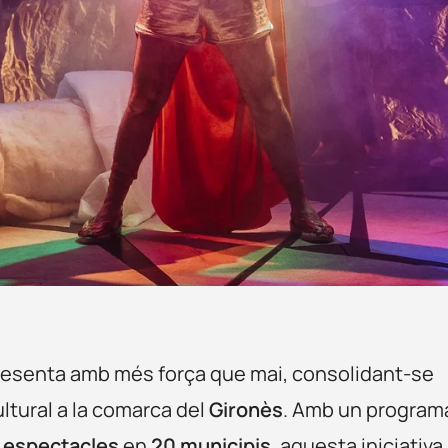
esenta amb més força que mai, consolidant-se
ultural a la comarca del
Gironès
. Amb un program
8 espectacles
en
20 municipis
, aquesta iniciativa