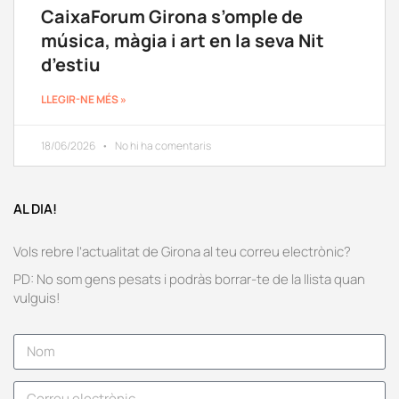
CaixaForum Girona s’omple de
música, màgia i art en la seva Nit
d’estiu
LLEGIR-NE MÉS »
18/06/2026
No hi ha comentaris
AL DIA!
Vols rebre l’actualitat de Girona al teu correu electrònic?
PD: No som gens pesats i podràs borrar-te de la llista quan
vulguis!