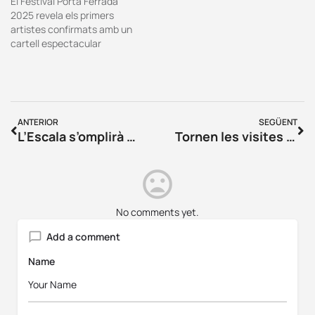
El Festival Porta Ferrada
2025 revela els primers
artistes confirmats amb un
cartell espectacular
ANTERIOR
SEGÜENT
L’Escala s’omplirà de música amb la inauguració de l’ÍTACA 2024
Tornen les visites guiades al Gironès
No comments yet.
Add a comment
Name