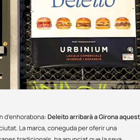
an d’enhorabona:
Deleito arribarà a Girona aques
 ciutat. La marca, coneguda per oferir una
anes tradicionals, ha anunciat que la seva