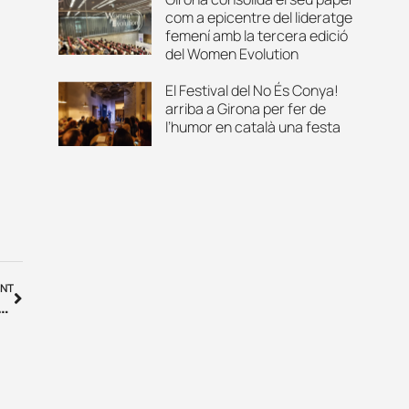
com a epicentre del lideratge
femení amb la tercera edició
del Women Evolution
El Festival del No És Conya!
arriba a Girona per fer de
l’humor en català una festa
NT
utes des de l’Aeroport de Girona per aquest estiu