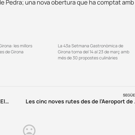
 de Pedra; una nova obertura que ha comptat amb
irona: les millors
La 43a Setmana Gastronòmica de
s de Girona
Girona torna del 14 al 23 de març amb
més de 30 propostes culinàries
SEGÜE
On menjar una bona calçotada a Girona: Els millors restaurants per gaudir dels calçots
Les cinc noves r