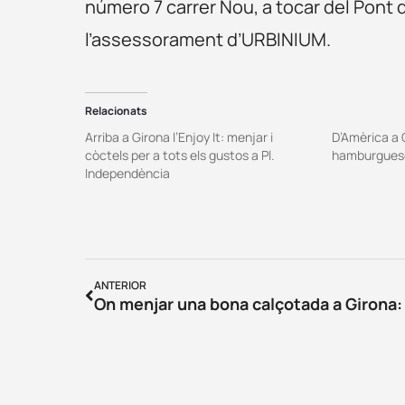
número 7 carrer Nou, a tocar del Pont
l’assessorament d’URBINIUM.
Relacionats
Arriba a Girona l’Enjoy It: menjar i
D’Amèrica a G
còctels per a tots els gustos a Pl.
hamburguese
Independència
ANTERIOR