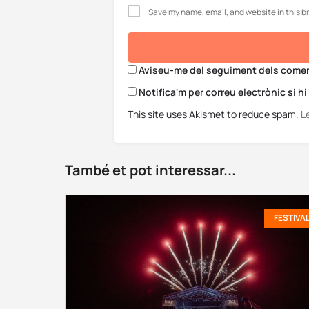
Save my name, email, and website in this b
Aviseu-me del seguiment dels coment
Notifica'm per correu electrònic si h
This site uses Akismet to reduce spam.
L
També et pot interessar...
FESTIVA