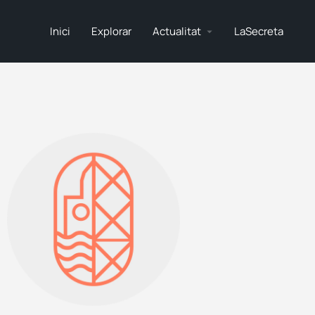
Inici
Explorar
Actualitat
LaSecreta