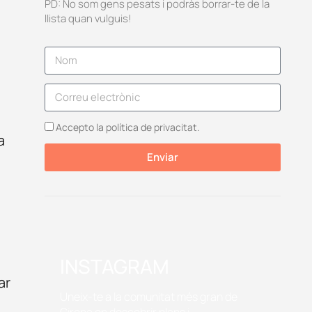
PD: No som gens pesats i podràs borrar-te de la
llista quan vulguis!
Accepto la política de privacitat.
a
Enviar
INSTAGRAM
ar
Uneix-te a la comunitat més gran de
Girona on descobrir plans i