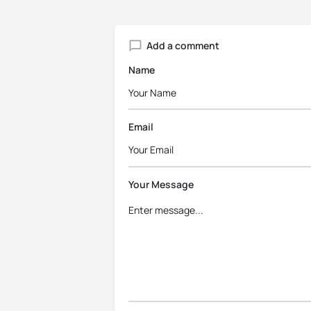
Add a comment
Name
Email
Your Message