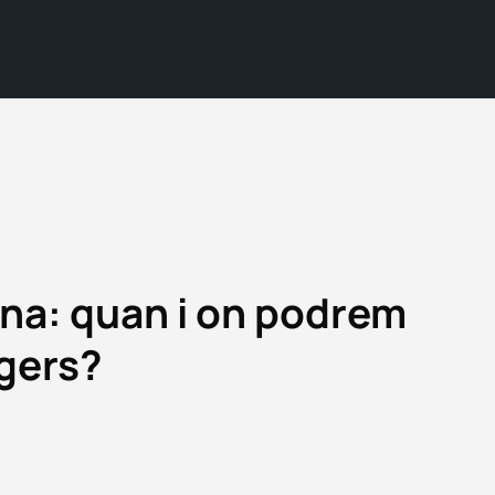
ona: quan i on podrem
rgers?