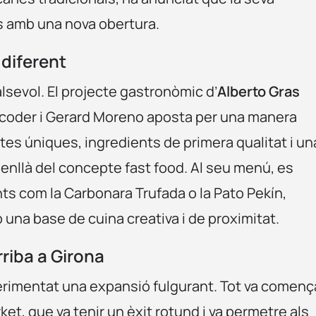
s amb una nova obertura.
diferent
sevol. El projecte gastronòmic d’
Alberto Gras
ecoder i Gerard Moreno aposta per una manera
tes úniques, ingredients de primera qualitat i un
nllà del concepte fast food. Al seu menú, es
s com la Carbonara Trufada o la Pato Pekín,
una base de cuina creativa i de proximitat.
riba a Girona
perimentat una expansió fulgurant. Tot va començ
et, que va tenir un èxit rotund i va permetre als