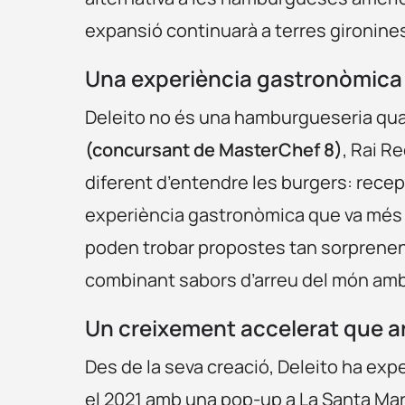
expansió continuarà a terres gironine
Una experiència gastronòmica 
Deleito no és una hamburgueseria qual
(concursant de MasterChef 8)
, Rai R
diferent d’entendre les burgers: recep
experiència gastronòmica que va més e
poden trobar propostes tan sorprenent
combinant sabors d’arreu del món amb 
Un creixement accelerat que ar
Des de la seva creació, Deleito ha ex
el 2021 amb una pop-up a La Santa Mark