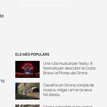
recomanacions per tot l'any!
de
ELS MÉS POPULARS
r
Una ruta musical per l’estiu: 8
festivals per descobrir la Costa
Brava i el Pirineu de Girona
ens
CaixaForum Girona s’omple de
música, màgia i art en la seva
Nit d’estiu
Girona consolida el seu paper