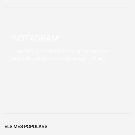
INSTAGRAM
Uneix-te a la comunitat més gran de Girona on
descobrir plans i recomanacions per tot l'any!
ELS MÉS POPULARS