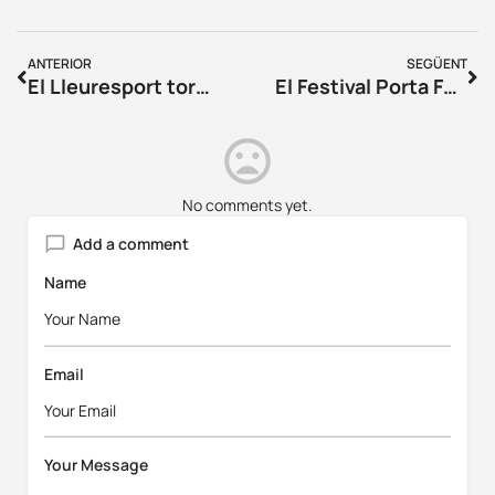
ANTERIOR
SEGÜENT
El Lleuresport torna al GEiEG per Nadal amb una edició molt especial
El Festival Porta Ferrada 2025 revela els primers artistes confirmats amb un cartell espectacular
No comments yet.
Add a comment
Name
Email
Your Message