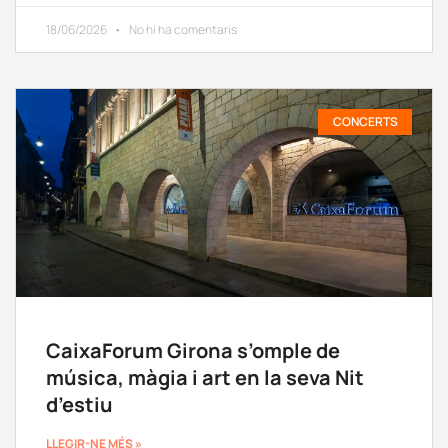
18/06/2026
No hi ha comentaris
CONCERTS
CaixaForum Girona s’omple de
música, màgia i art en la seva Nit
d’estiu
LLEGIR-NE MÉS »