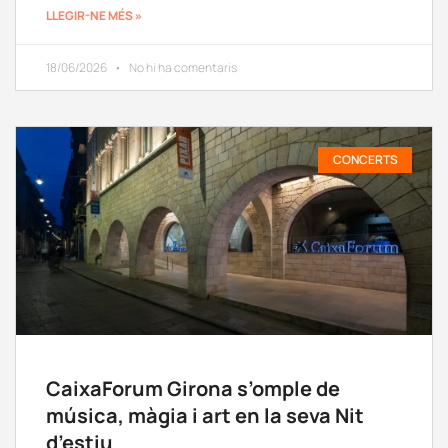
LLEGIR-NE MÉS »
18/06/2026
No hi ha comentaris
CONCERTS
CaixaForum Girona s’omple de
música, màgia i art en la seva Nit
d’estiu