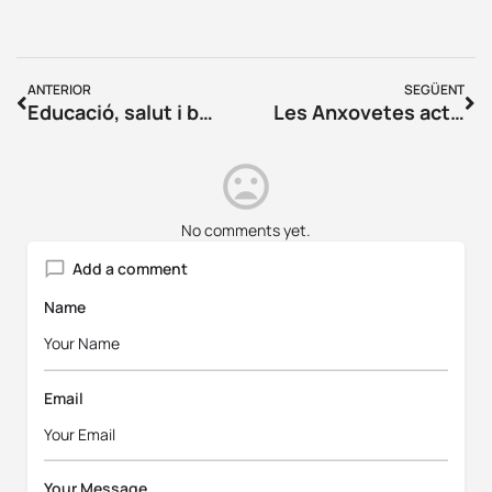
ANTERIOR
SEGÜENT
Educació, salut i benestar íntim per a la dona. Coneixem la història de Dàlia
Les Anxovetes actuaran davant El Corte Inglés Girona amb un concert gratuït
No comments yet.
Add a comment
Name
Email
Your Message