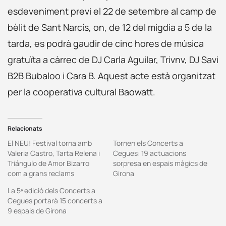
esdeveniment previ el 22 de setembre al camp de
bèlit de Sant Narcís, on, de 12 del migdia a 5 de la
tarda, es podrà gaudir de cinc hores de música
gratuïta a càrrec de DJ Carla Aguilar, Trivnv, DJ Savi
B2B Bubaloo i Cara B. Aquest acte està organitzat
per la cooperativa cultural Baowatt.
Relacionats
El NEU! Festival torna amb
Tornen els Concerts a
Valeria Castro, Tarta Relena i
Cegues: 19 actuacions
Triángulo de Amor Bizarro
sorpresa en espais màgics de
com a grans reclams
Girona
La 5ª edició dels Concerts a
Cegues portarà 15 concerts a
9 espais de Girona