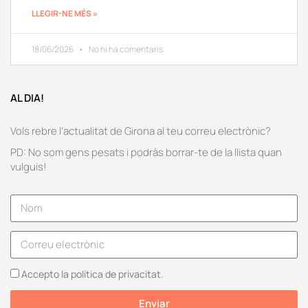
LLEGIR-NE MÉS »
18/06/2026
No hi ha comentaris
AL DIA!
Vols rebre l’actualitat de Girona al teu correu electrònic?
PD: No som gens pesats i podràs borrar-te de la llista quan
vulguis!
Accepto la política de privacitat.
Enviar