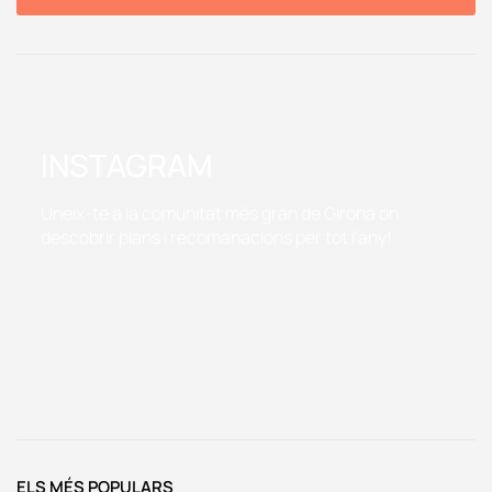
INSTAGRAM
Uneix-te a la comunitat més gran de Girona on
descobrir plans i recomanacions per tot l'any!
ELS MÉS POPULARS