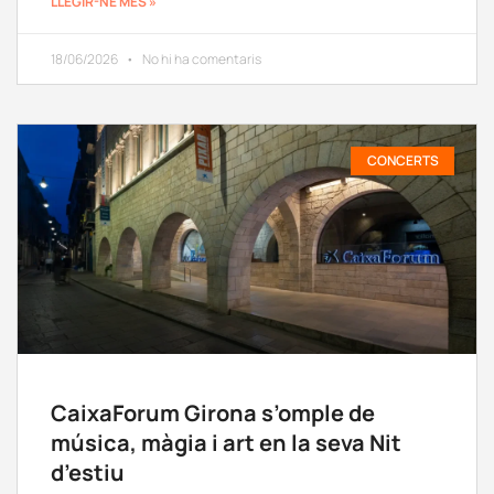
LLEGIR-NE MÉS »
18/06/2026
No hi ha comentaris
CONCERTS
CaixaForum Girona s’omple de
música, màgia i art en la seva Nit
d’estiu