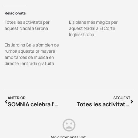
Relacionats
Totes les activitats per
Els plans més màgics per
aquest Nadal a Girona
aquest Nadal a El Corte
Inglés Girona
Els Jardins Gala s’omplen de
rumba aquesta primavera
amb tardes de música en
directe i entrada gratuïta
ANTERIOR
SEGÜENT
SOMNIA celebra l’última gran nit de techno de l’any a Rachdingue, Vilajuïga
Totes les activitats per aquest Nadal a Girona
No comments yet.