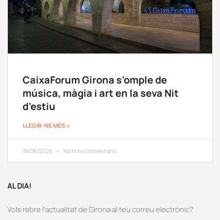
CaixaForum Girona s’omple de
música, màgia i art en la seva Nit
d’estiu
LLEGIR-NE MÉS »
18/06/2026
No hi ha comentaris
AL DIA!
Vols rebre l’actualitat de Girona al teu correu electrònic?