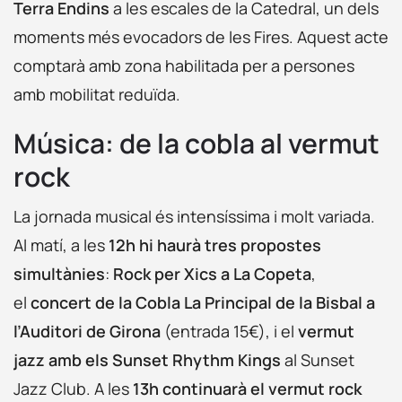
Terra Endins
a les escales de la Catedral, un dels
moments més evocadors de les Fires. Aquest acte
comptarà amb zona habilitada per a persones
amb mobilitat reduïda.
Música: de la cobla al vermut
rock
La jornada musical és intensíssima i molt variada.
Al matí, a les
12h hi haurà tres propostes
simultànies
:
Rock per Xics a La Copeta
,
el
concert de la Cobla La Principal de la Bisbal a
l’Auditori de Girona
(entrada 15€), i el
vermut
jazz amb els Sunset Rhythm Kings
al Sunset
Jazz Club. A les
13h continuarà el vermut rock