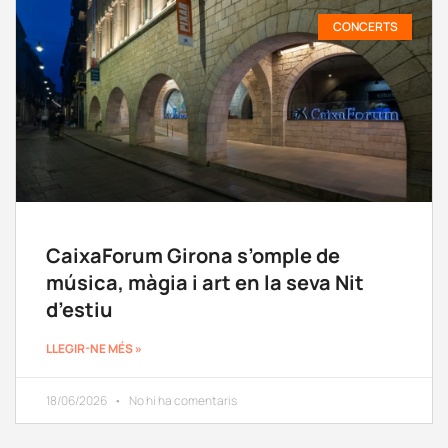
CONCERTS
CaixaForum Girona s’omple de
música, màgia i art en la seva Nit
d’estiu
LLEGIR-NE MÉS »
18/06/2026
No hi ha comentaris