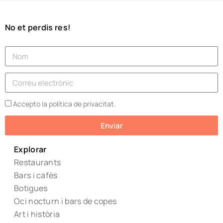
No et perdis res!
Accepto la política de privacitat.
Enviar
Explorar
Restaurants
Bars i cafès
Botigues
Oci nocturn i bars de copes
Art i història