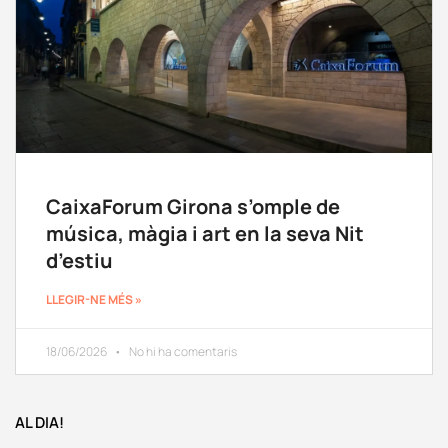
CaixaForum Girona s’omple de
música, màgia i art en la seva Nit
d’estiu
LLEGIR-NE MÉS »
18/06/2026
No hi ha comentaris
AL DIA!