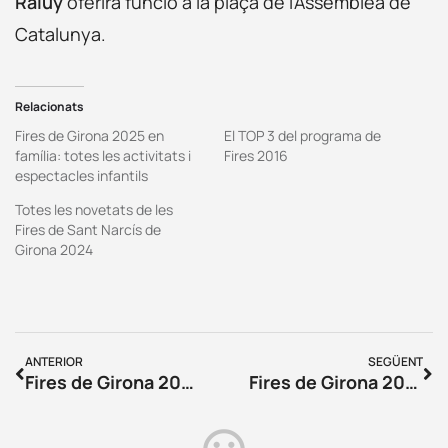
Raluy
oferirà funció a la plaça de l’Assemblea de
Catalunya.
Relacionats
Fires de Girona 2025 en
El TOP 3 del programa de
família: totes les activitats i
Fires 2016
espectacles infantils
Totes les novetats de les
Fires de Sant Narcís de
Girona 2024
ANTERIOR
SEGÜENT
Fires de Girona 2025: Agenda del diumenge 26 d’octubre
Fires de Girona 2025: Agenda del dimarts 28 d’octubre