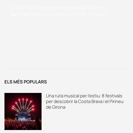
Uneix-te a la comunitat més gran de Girona on
descobrir plans i recomanacions per tot l'any!
ELS MÉS POPULARS
Una ruta musical per l’estiu: 8 festivals
per descobrir la Costa Brava i el Pirineu
de Girona