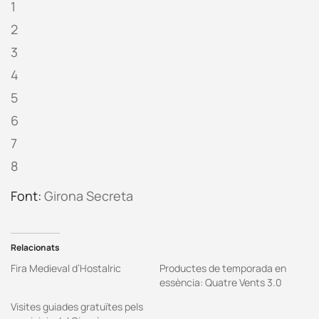
1
2
3
4
5
6
7
8
Font:
Girona Secreta
Relacionats
Fira Medieval d’Hostalric
Productes de temporada en
essència: Quatre Vents 3.0
Visites guiades gratuïtes pels