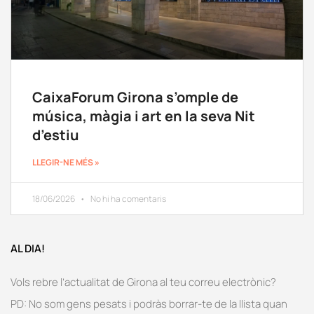
CaixaForum Girona s’omple de
música, màgia i art en la seva Nit
d’estiu
LLEGIR-NE MÉS »
18/06/2026
No hi ha comentaris
AL DIA!
Vols rebre l’actualitat de Girona al teu correu electrònic?
PD: No som gens pesats i podràs borrar-te de la llista quan