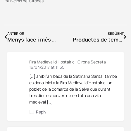
municipis del Gironès
ANTERIOR
SEGÜENT
Menys face i més books: Sweet Books
Productes de temporada en essència: Quatre Vents 3.0
Fira Medieval d'Hostalric | Girona Secreta
16/04/2017 at 11:55
[…] amb l’arribada de la Setmana Santa, també
es dóna inici a la Fira Medieval d’Hostalric, un
poblet de la comarca de la Selva que durant
tres dies es converteix en tota una vila
medieval […]
Reply