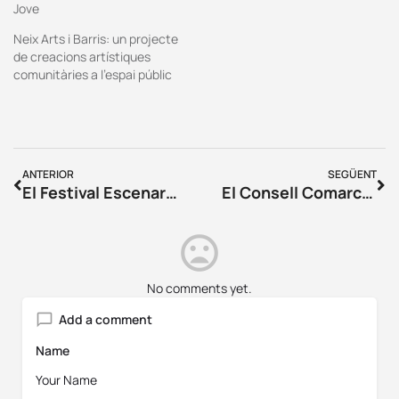
Jove
Neix Arts i Barris: un projecte
de creacions artístiques
comunitàries a l’espai públic
ANTERIOR
SEGÜENT
El Festival Escenaris al Gironès arriba a la 18a edició
El Consell Comarcal del Gironès presenta la nova programació del “Senderisme Guiat al Gironès 2022” per aquest primer semestre
No comments yet.
Add a comment
Name