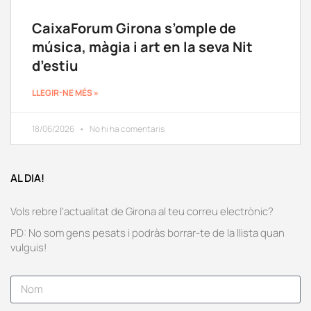
CaixaForum Girona s’omple de
música, màgia i art en la seva Nit
d’estiu
LLEGIR-NE MÉS »
18/06/2026
No hi ha comentaris
AL DIA!
Vols rebre l’actualitat de Girona al teu correu electrònic?
PD: No som gens pesats i podràs borrar-te de la llista quan
vulguis!