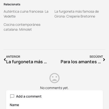
Relacionats
Autèntica cuina francesa: La
La furgoneta más famosa de
Vedette
Girona: Creperie Bretonne
Cocina contemporánea
catalana: Mimolet
ANTERIOR
SEGÜENT
La furgoneta más famosa de Girona: Creperie Bretonne
Para los amantes del vino: Llevataps
No comments yet.
Add a comment
Name