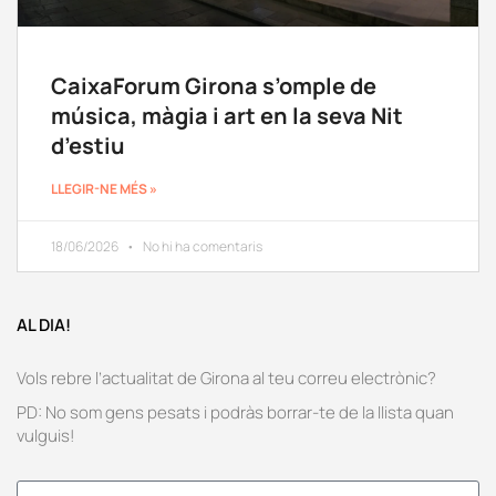
CaixaForum Girona s’omple de
música, màgia i art en la seva Nit
d’estiu
LLEGIR-NE MÉS »
18/06/2026
No hi ha comentaris
AL DIA!
Vols rebre l’actualitat de Girona al teu correu electrònic?
PD: No som gens pesats i podràs borrar-te de la llista quan
vulguis!