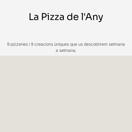
La Pizza de l'Any
9 pizzeries i 9 creacions úniques que us descobrirem setmana
a setmana.
Cada setmana serà el torn d’una pizzeria que oferirà la seva
pizza candidata. Quan la demaneu rebreu un codi QR per
valorar-la i entrar al concurs, només vàlid durant aquella
setmana. Un cop conegudes les 9 pizzes candidates
descobrirem quines han estat les tres més ben valorades i, per
tant, també la guanyadora!
No busquem la millor pizzeria
: això és una acció sana i plena
de companyerisme i amor a les pizzeries on volem descobrir
pizzes úniques per acabar trobant la que considereu la Pizza
del 2023.