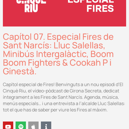
Capítol 07. Especial Fires de
Sant Narcís: Lluc Salellas,
Minibús Intergalàctic, Boom
Boom Fighters & Cookah P i
Ginestà.
Capítol especial de Fires! Benvinguts a un nou episodi d’El
Cinquè Riu, el vídeo-pòdcast de Girona Secreta, dedicat
íntegrament a les Fires de Sant Narcís. Agenda, música,
menús especials… i una entrevista a l’alcalde Lluc Salellas:
tot el que has de saber per viure les Fires al màxim.