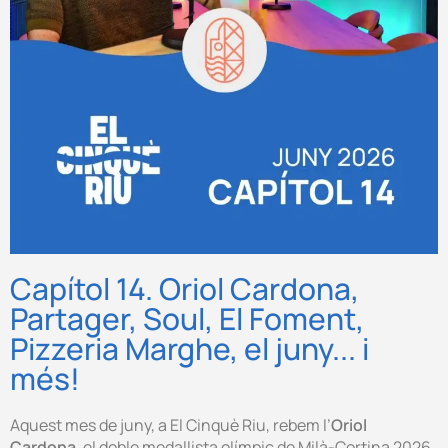
Capítol 14. Oriol Cardona,
Partager, Soul, El Foment,
Pizzeria Marghe, el juny... i
més!
Aquest mes de juny, a El Cinquè Riu, rebem l’
Oriol
Cardona
, el doble medallista olímpic de Milà-Cortina 2026,