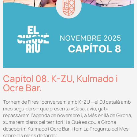
Capítol 08. K-ZU, Kulmado i
Ocre Bar.
Tornem de Fires i conversem amb K-ZU —el DJ català amb
més seguidors— que presenta «Casa, avió, gat»;
repassarem l’agenda de novembre i, a Més enllà de Girona,
sumarem plans pel territori; i a Què es cou a Girona
descobrim Kulmado i Ocre Bar, i fem La Pregunta del Mes
sobre els plans de tardor.