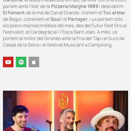
parlem amb l’Iker de la
Pizzeria Marghe 1889
i descobrim
El Foment
de la mà de Candi Granés. Visitem el
Toc al Mar
de Begur, coneixem el
Soul
i el
Partager
, i us portem tots
els plans imprescindibles del mes, des del Futur Fest fins al
Festivalot, el Cardagràcia i l’Ítaca Sant Joan. A més, us
portem el millor del Gironès amb la Fira del Tap i el Suro de
Cassà de la Selva i el festival Musicant a Campllong.