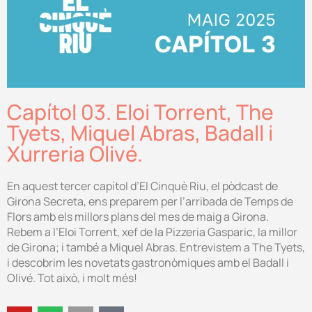
Capítol 03. Eloi Torrent, The
Tyets, Miquel Abras, Badall i
Xurreria Olivé.
En aquest tercer capítol d’El Cinquè Riu, el pòdcast de
Girona Secreta, ens preparem per l’arribada de Temps de
Flors amb els millors plans del mes de maig a Girona.
Rebem a l’Eloi Torrent, xef de la Pizzeria Gasparic, la millor
de Girona; i també a Miquel Abras. Entrevistem a The Tyets,
i descobrim les novetats gastronòmiques amb el Badall i
Olivé. Tot això, i molt més!