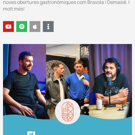
noves obertures gastronòmiques com Bravola i Demasié. I
molt més!