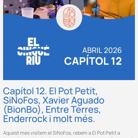
Capítol 12. El Pot Petit,
SiNoFos, Xavier Aguado
(BionBo), Entre Terres,
Enderrock i molt més.
Aquest mes visitem el SiNoFos, rebem a El Pot Petit a