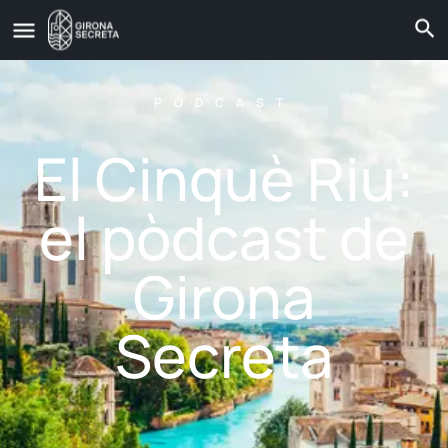
PÒDCAST
El Cinquè Riu:
el pòdcast de
Girona
Secreta