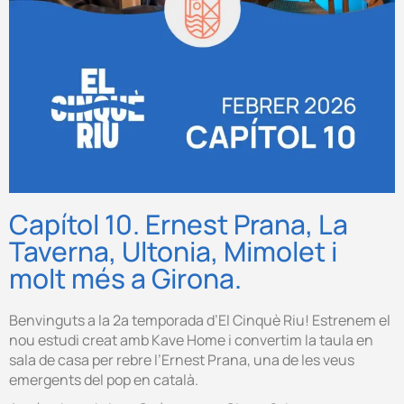
Capítol 10. Ernest Prana, La
Taverna, Ultonia, Mimolet i
molt més a Girona.
Benvinguts a la 2a temporada d’El Cinquè Riu! Estrenem el
nou estudi creat amb Kave Home i convertim la taula en
sala de casa per rebre l’Ernest Prana, una de les veus
emergents del pop en català.